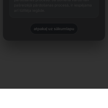
pašreizējā pārdošanas procesā, ir iespējama
arī tūlītēja iegāde.
atpakaļ uz sākumlapu
Tiešs kontakts