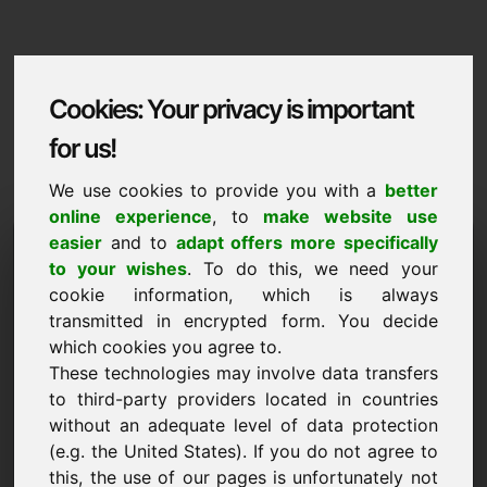
Cookies: Your privacy is important
for us!
We use cookies to provide you with a
better
online experience
, to
make website use
Domaininformation
easier
and to
adapt offers more specifically
to your wishes
. To do this, we need your
Domaininformation | Latviesu
cookie information, which is always
transmitted in encrypted form. You decide
Ipasais piedavajums: 2.000,00 Euro (bez
which cookies you agree to.
PVN)
These technologies may involve data transfers
JAUNS
to third-party providers located in countries
Atlasīti papildu domēni vietnē Find-Your-Domain.eu
without an adequate level of data protection
atklāt tagad ->
(e.g. the United States). If you do not agree to
this, the use of our pages is unfortunately not