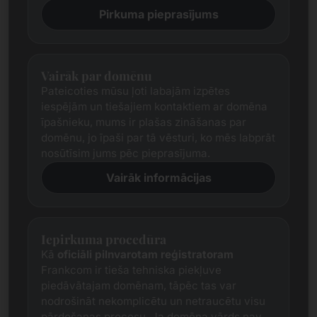
Pirkuma pieprasījums
Vairāk par domēnu
Pateicoties mūsu ļoti labajām izpētes
iespējām un tiešajiem kontaktiem ar domēna
īpašnieku, mums ir plašas zināšanas par
domēnu, jo īpaši par tā vēsturi, ko mēs labprāt
nosūtīsim jums pēc pieprasījuma.
Vairāk informācijas
Iepirkuma procedūra
Kā
oficiāli pilnvarotam reģistratoram
Frankcom ir tieša tehniska piekļuve
piedāvātajam domēnam, tāpēc tas var
nodrošināt nekomplicētu un netraucētu visu
pārdošanas procesu. Ja domēna vārds nav